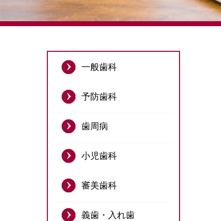
一般歯科
予防歯科
歯周病
小児歯科
審美歯科
義歯・入れ歯