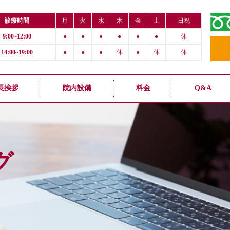
診療時間
月
火
水
木
金
土
日祝
9:00~12:00
●
●
●
●
●
●
休
14:00~19:00
●
●
●
休
●
休
休
長挨拶
院内設備
料金
Q&A
グ