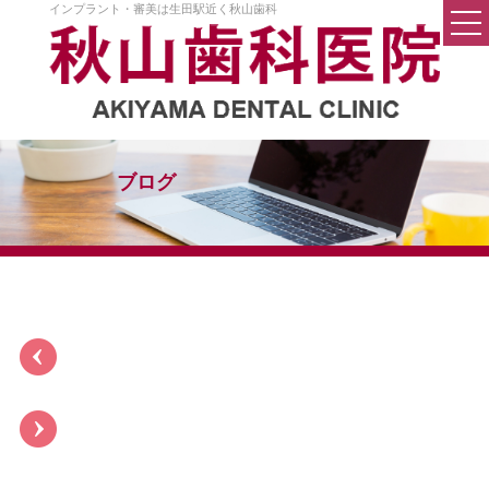
インプラント・審美は生田駅近く秋山歯科
トップページ
医院案内
院長挨拶
ブログ
院内設備
料金
Q&A
秋山歯科の考え方
初めての方へ
一般歯科