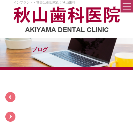
インプラント・審美は生田駅近く秋山歯科
トップページ
医院案内
院長挨拶
ブログ
院内設備
料金
Q&A
秋山歯科の考え方
初めての方へ
一般歯科