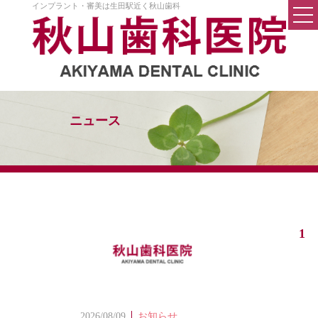
インプラント・審美は生田駅近く秋山歯科
トップページ
医院案内
院長挨拶
ニュース
院内設備
料金
Q&A
1
秋山歯科の考え方
初めての方へ
一般歯科
2026/08/09
お知らせ