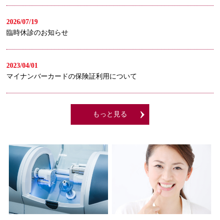
予防歯科
2026/07/19
歯周病
臨時休診のお知らせ
小児歯科
2023/04/01
審美歯科
マイナンバーカードの保険証利用について
義歯・入れ歯
外科治療
もっと見る
インプラント
ニュース
ブログ