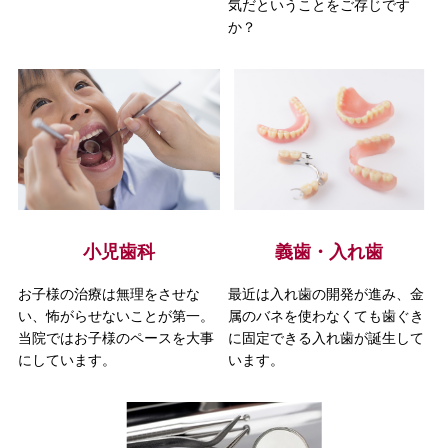
気だということをご存じです
か？
小児歯科
義歯・入れ歯
お子様の治療は無理をさせな
最近は入れ歯の開発が進み、金
い、怖がらせないことが第一。
属のバネを使わなくても歯ぐき
当院ではお子様のペースを大事
に固定できる入れ歯が誕生して
にしています。
います。