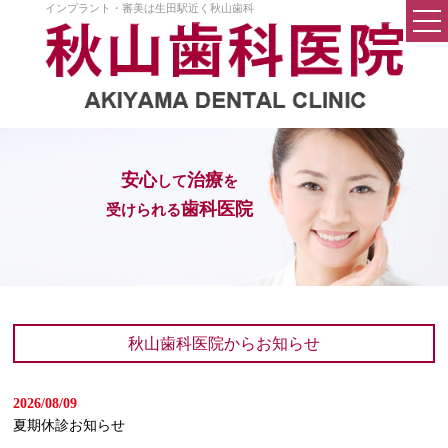
インプラント・審美は生田駅近く秋山歯科
トップページ
医院案内
院長挨拶
安心
治療
して
を
院内設備
歯科医院
受けられる
料金
Q&A
秋山歯科の考え方
秋山歯科医院からお知らせ
初めての方へ
2026/08/09
一般歯科
夏期休診お知らせ