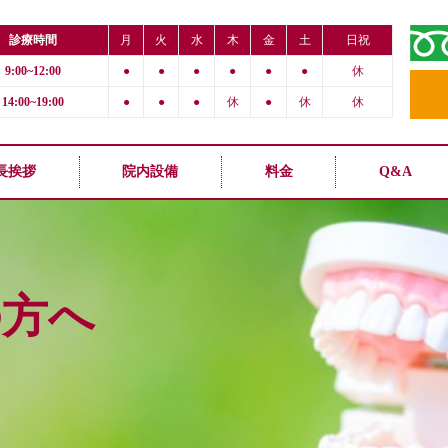
診療時間
月
火
水
木
金
土
日祝
9:00~12:00
●
●
●
●
●
●
休
14:00~19:00
●
●
●
休
●
休
休
長挨拶
院内設備
料金
Q&A
の方へ