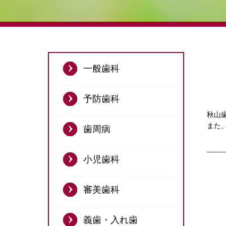
一般歯科
予防歯科
秋山
また
歯周病
小児歯科
審美歯科
義歯・入れ歯