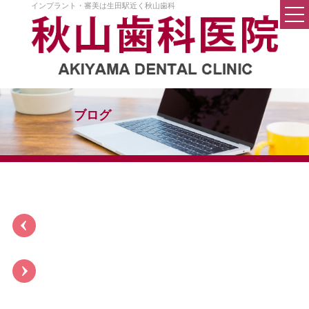
インプラント・審美は生田駅近く秋山歯科
トップページ
医院案内
院長挨拶
ブログ
院内設備
料金
Q&A
秋山歯科の考え方
初めての方へ
一般歯科